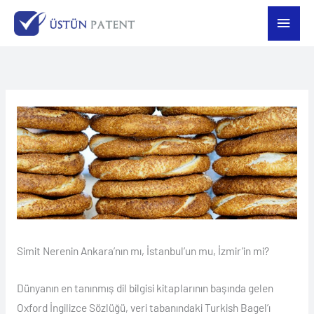
İçeriğe
Ana
atla
men
Simit Nerenin Ankara’nın mı, İstanbul’un mu, İzmir’in mi?
Dünyanın en tanınmış dil bilgisi kitaplarının başında gelen
Oxford İngilizce Sözlüğü, veri tabanındaki Turkish Bagel’ı