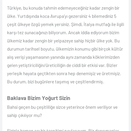
Türkiye, bu konuda tahmin edemeyeceğiniz kadar zengin bir
ülke. Yurtdışında koca Avrupa’yı gezersiniz 4 bilemediniz 5
çeşit ülkeye özgü yemek yersiniz. Şimdi, İtalya mutfağı ile ilgili
karşı tez sunacağınızı biliyorum. Ancak iddia ediyorum bizim
ülkemiz kadar zengin bir yelpazeye sahip hiçbir ülke yok. Bu
durumun tarihsel boyutu, ülkemizin konumu gibi birçok kültür
alış verişi yaşamasının yanında aynı zamanda köklerimizden
gelen yetiştiriciliğin/üreticiliğin de ciddi bir etkisi var. Bizler
yerleşik hayata geçtikten sonra hep denemişiz ve üretmişiz.
Bu durum, bizi bugünlere taşımış ve çeşitlendirmiş.
Baklava Bizim Yoğurt Sizin
Bahsi geçen bu çeşitliliğe sizce yeterince önem veriliyor ve
sahip çıkılıyor mu?
Sizinle hemen acı bir tespitimi paylaşayım. Biz danışmanlar