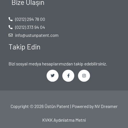
Bize Ulaşın
(0212) 294 78 00
(0212) 373 94 04
info@ustunpatent.com
Takip Edin
Bizi sosyal medya hesaplarımızdan takip edebilirsiniz.
T
F
I
w
a
n
i
c
s
t
e
t
t
b
a
e
o
g
Copyright © 2026 Üstün Patent | Powered by
NV Dreamer
r
o
r
k
a
-
m
f
KVKK Aydınlatma Metni