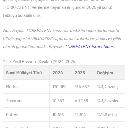
(TÜRKPATENT) verilerine dayanan en güncel (2025 yıl sonu)
tabloyu bulabilirsiniz.
Not: Sayılar TÜRKPATENT resmi istatistiklerinden derlenmiştir
(2025 değerleri 05.01.2026 raporlama tarihi itibarıyladır) ve yıllık
olarak güncellenmelidir. Kaynak:
TÜRKPATENT İstatistikler
.
Yıllık Yerli Başvuru Sayıları (2024–2025)
Sınai Mülkiyet Türü
2024
2025
Değişim
Marka
170.368
164.657
%3,4 azalış
Tasarım
41.852
40.258
%3,8 azalış
Patent
10.186
11.394
%11,9 artış