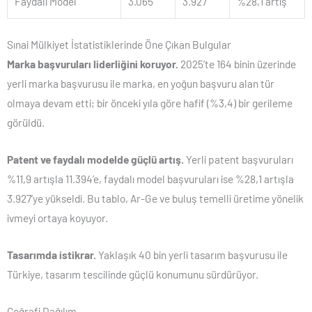
Faydalı Model
3.065
3.927
%28,1 artış
Sınai Mülkiyet İstatistiklerinde Öne Çıkan Bulgular
Marka başvuruları liderliğini koruyor.
2025’te 164 binin üzerinde
yerli marka başvurusu ile marka, en yoğun başvuru alan tür
olmaya devam etti; bir önceki yıla göre hafif (%3,4) bir gerileme
görüldü.
Patent ve faydalı modelde güçlü artış.
Yerli patent başvuruları
%11,9 artışla 11.394’e, faydalı model başvuruları ise %28,1 artışla
3.927’ye yükseldi. Bu tablo, Ar-Ge ve buluş temelli üretime yönelik
ivmeyi ortaya koyuyor.
Tasarımda istikrar.
Yaklaşık 40 bin yerli tasarım başvurusu ile
Türkiye, tasarım tescilinde güçlü konumunu sürdürüyor.
Coğrafi Dağılım