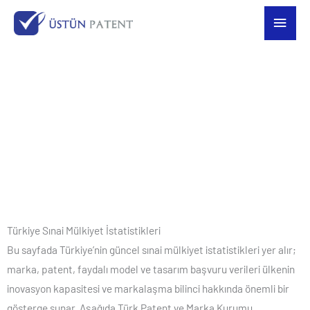
İçeriğe
Ana
atla
men
KÜTÜPHANE
İstatistikler
Türkiye Sınai Mülkiyet İstatistikleri
Bu sayfada Türkiye’nin güncel sınai mülkiyet istatistikleri yer alır;
marka, patent, faydalı model ve tasarım başvuru verileri ülkenin
inovasyon kapasitesi ve markalaşma bilinci hakkında önemli bir
gösterge sunar. Aşağıda Türk Patent ve Marka Kurumu