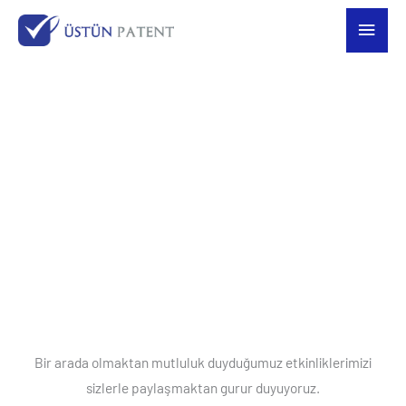
İçeriğe
Ana
atla
men
ETKİNLİKLERİMİ
Z
Bir arada olmaktan mutluluk duyduğumuz etkinliklerimizi
sizlerle paylaşmaktan gurur duyuyoruz.