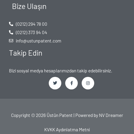
Bize Ulaşın
(0212) 294 78 00
(0212) 373 94 04
info@ustunpatent.com
Takip Edin
Bizi sosyal medya hesaplarımızdan takip edebilirsiniz.
T
F
I
w
a
n
i
c
s
t
e
t
t
b
a
e
o
g
Copyright © 2026 Üstün Patent | Powered by
NV Dreamer
r
o
r
k
a
-
m
f
KVKK Aydınlatma Metni