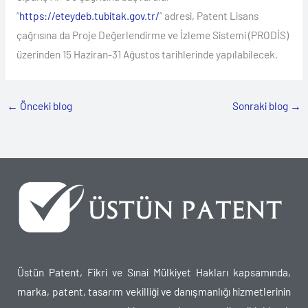
“
https://eteydeb.tubitak.gov.tr/
” adresi, Patent Lisans
çağrısına da Proje Değerlendirme ve İzleme Sistemi (PRODİS)
üzerinden 15 Haziran-31 Ağustos tarihlerinde yapılabilecek.
←
Önceki blog
Sonraki blog
→
Üstün Patent, Fikri ve Sınai Mülkiyet Hakları kapsamında,
marka, patent, tasarım vekilliği ve danışmanlığı hizmetlerinin