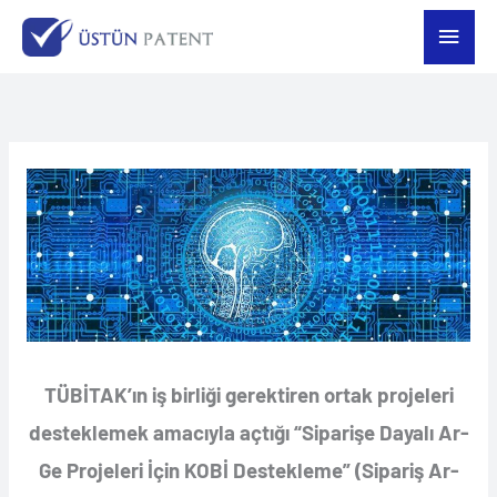
İçeriğe
Ana
atla
men
TÜBİTAK’ın iş birliği gerektiren ortak projeleri
desteklemek amacıyla açtığı “Siparişe Dayalı Ar-
Ge Projeleri İçin KOBİ Destekleme” (Sipariş Ar-