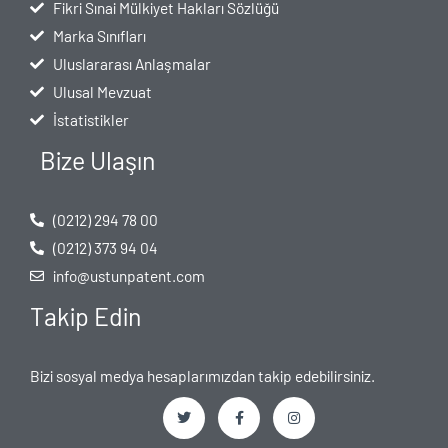
Fikri Sınai Mülkiyet Hakları Sözlüğü
Marka Sınıfları
Uluslararası Anlaşmalar
Ulusal Mevzuat
İstatistikler
Bize Ulaşın
(0212) 294 78 00
(0212) 373 94 04
info@ustunpatent.com
Takip Edin
Bizi sosyal medya hesaplarımızdan takip edebilirsiniz.
T
F
I