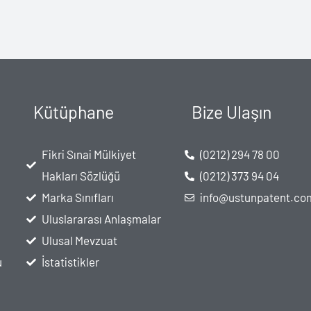
Kütüphane
Bize Ulaşın
Fikri Sınai Mülkiyet
(0212) 294 78 00
Hakları Sözlüğü
(0212) 373 94 04
Marka Sınıfları
info@ustunpatent.co
Uluslararası Anlaşmalar
Ulusal Mevzuat
u
İstatistikler