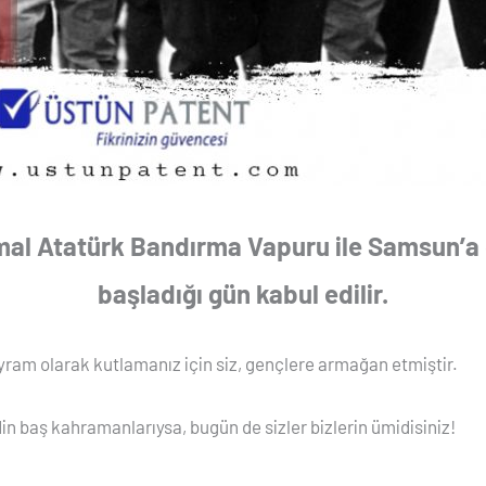
al Atatürk Bandırma Vapuru ile Samsun’a ç
başladığı gün kabul edilir.
ram olarak kutlamanız için siz, gençlere armağan etmiştir.
din baş kahramanlarıysa, bugün de sizler bizlerin ümidisiniz!