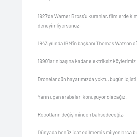
1927’de Warner Bross’u kuranlar, filmlerde kim
deneyimliyorsunuz.
1943 yılında IBM’in başkanı Thomas Watson düny
1990’ların başına kadar elektriksiz köylerimiz v
Dronelar dün hayatımızda yoktu, bugün lojistik 
Yarın uçan arabaları konuşuyor olacağız.
Robotların değişiminden bahsedeceğiz.
Dünyada henüz icat edilmemiş milyonlarca bul