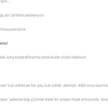
yramı…
ğu bir tarihten besleniyor!
mirasçılarısınız.
ınız!
lki ama keşfedilmemiş Amerikalar sizleri bekliyor.
nsan ‘icat edilecek her şey icat edildi’, demişti. ABD onun üze
dası” adlandırdığı çizimler belki bir anlam ifade etmiyordu. Ama