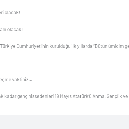
eri olacak!
anı olacak!
rkiye Cumhuriyeti’nin kurulduğu ilk yıllarda “Bütün ümidim gen
 geçme vaktiniz…
ak kadar genç hissedenleri 19 Mayıs Atatürk’ü Anma, Gençlik ve