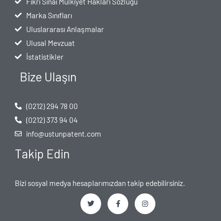
Fikri Sınai Mülkiyet Hakları Sözlüğü
Marka Sınıfları
Uluslararası Anlaşmalar
Ulusal Mevzuat
İstatistikler
Bize Ulaşın
(0212) 294 78 00
(0212) 373 94 04
info@ustunpatent.com
Takip Edin
Bizi sosyal medya hesaplarımızdan takip edebilirsiniz.
T
F
I