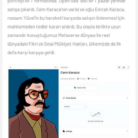
portreyi NFT formatında “Open Sea” adlı NFT pazar yerinde
satışa çıkardı. Cem Karaca’nın varisi ve oğlu Emrah Karaca,
ressam Yücel’in bu hareketi karşında satışın önlenmesi için
mahkemeden tedbir kararı aldırdı. Bu olayla birlikte uzun
zamandır konuştuğumuz Metaverse dünyası ile reel
dünyadaki Fikri ve Sınai Mülkiyet Hakları, ülkemizde de ilk
defa karşı karşıya geldi.