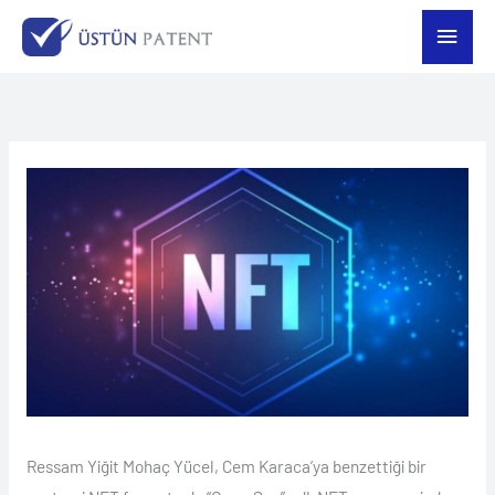
İçeriğe
Ana
atla
men
Ressam Yiğit Mohaç Yücel, Cem Karaca’ya benzettiği bir