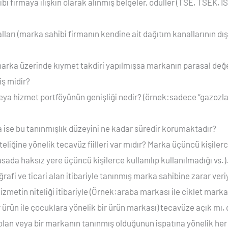
 firmaya ilişkin olarak alınmış belgeler, ödüller (TSE, TSEK, ISO
ları (marka sahibi firmanın kendine ait dağıtım kanallarının dış
arka üzerinde kıymet takdiri yapılmışsa markanın parasal değe
iş midir?
ya hizmet portföyünün genişliği nedir? (örnek:sadece “gazozlar” 
 ise bu tanınmışlık düzeyini ne kadar süredir korumaktadır?
eliğine yönelik tecavüz fiilleri var mıdır? Marka üçüncü kişiler
ada haksız yere üçüncü kişilerce kullanılıp kullanılmadığı vs.)
oğrafi ve ticari alan itibariyle tanınmış marka sahibine zarar ver
zmetin niteliği itibariyle (Örnek:araba markası ile ciklet markası)
bir ürün ile çocuklara yönelik bir ürün markası) tecavüze açık mı, 
 olan veya bir markanın tanınmış olduğunun ispatına yönelik her 