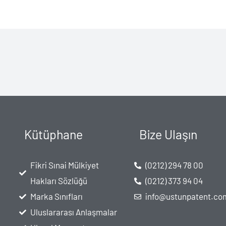
Kütüphane
Bize Ulaşın
Fikri Sınai Mülkiyet
(0212) 294 78 00
Hakları Sözlüğü
(0212) 373 94 04
Marka Sınıfları
info@ustunpatent.co
Uluslararası Anlaşmalar