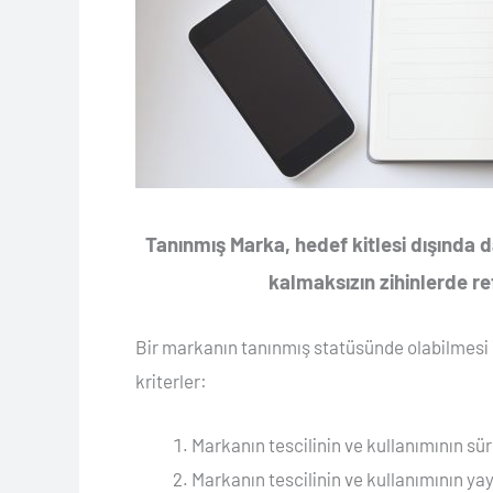
Tanınmış Marka, hedef kitlesi dışında da
kalmaksızın zihinlerde ref
Bir markanın tanınmış statüsünde olabilmesi i
kriterler:
Markanın tescilinin ve kullanımının süre
Markanın tescilinin ve kullanımının yayıl