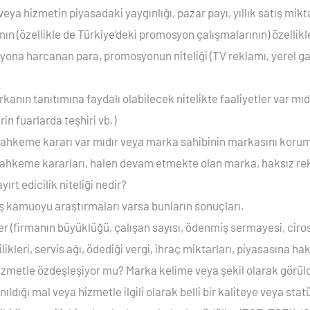
eya hizmetin piyasadaki yaygınlığı, pazar payı, yıllık satış mikt
n (özellikle de Türkiye’deki promosyon çalışmalarının) özellikl
yona harcanan para, promosyonun niteliği (TV reklamı, yerel ga
nın tanıtımına faydalı olabilecek nitelikte faaliyetler var mıd
in fuarlarda teşhiri vb.)
mahkeme kararı var mıdır veya marka sahibinin markasını koruma
mahkeme kararları, halen devam etmekte olan marka, haksız rekab
ırt edicilik niteliği nedir?
ış kamuoyu araştırmaları varsa bunların sonuçları.
ler (firmanın büyüklüğü, çalışan sayısı, ödenmiş sermayesi, ciros
ikleri, servis ağı, ödediği vergi, ihraç miktarları, piyasasına hak
izmetle özdeşleşiyor mu? Marka kelime veya şekil olarak görüld
ldığı mal veya hizmetle ilgili olarak belli bir kaliteye veya sta