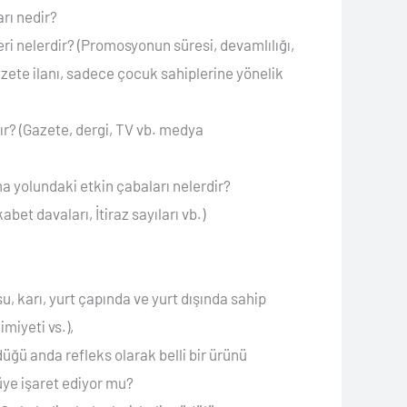
arı nedir?
eri nelerdir? (Promosyonun süresi, devamlılığı,
zete ilanı, sadece çocuk sahiplerine yönelik
ır? (Gazete, dergi, TV vb. medya
 yolundaki etkin çabaları nelerdir?
et davaları, İtiraz sayıları vb.)
u, karı, yurt çapında ve yurt dışında sahip
imiyeti vs.),
üğü anda refleks olarak belli bir ürünü
tüye işaret ediyor mu?