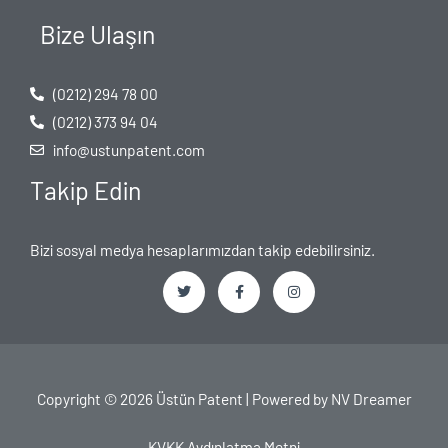
Bize Ulaşın
(0212) 294 78 00
(0212) 373 94 04
info@ustunpatent.com
Takip Edin
Bizi sosyal medya hesaplarımızdan takip edebilirsiniz.
T
F
I
w
a
n
i
c
s
t
e
t
t
b
a
e
o
g
Copyright © 2026 Üstün Patent | Powered by
NV Dreamer
r
o
r
k
a
-
m
f
KVKK Aydınlatma Metni