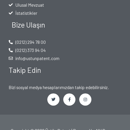
Ulusal Mevzuat
İstatistikler
Bize Ulaşın
(0212) 294 78 00
(0212) 373 94 04
info@ustunpatent.com
Takip Edin
Bizi sosyal medya hesaplarımızdan takip edebilirsiniz.
T
F
I
w
a
n
i
c
s
t
e
t
t
b
a
e
o
g