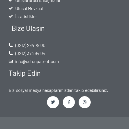
Uluslararası Anlaşmalar
Ulusal Mevzuat
İstatistikler
Bize Ulaşın
(0212) 294 78 00
(0212) 373 94 04
info@ustunpatent.com
Takip Edin
Bizi sosyal medya hesaplarımızdan takip edebilirsiniz.
T
F
I
w
a
n
i
c
s
t
e
t
t
b
a