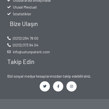
Uluslararası Anlaşmalar
Ulusal Mevzuat
İstatistikler
Bize Ulaşın
(0212) 294 78 00
(0212) 373 94 04
info@ustunpatent.com
Takip Edin
Bizi sosyal medya hesaplarımızdan takip edebilirsiniz.
T
F
I
w
a
n
i
c
s
t
e
t
t
b
a