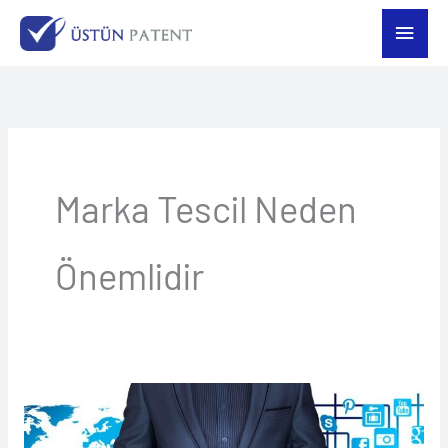
İçeriğe
Ana
atla
men
Marka Tescil Neden
Önemlidir
Marka
Tescili