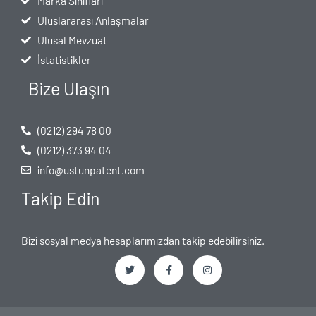
Marka Sınıfları
Uluslararası Anlaşmalar
Ulusal Mevzuat
İstatistikler
Bize Ulaşın
(0212) 294 78 00
(0212) 373 94 04
info@ustunpatent.com
Takip Edin
Bizi sosyal medya hesaplarımızdan takip edebilirsiniz.
T
F
I
w
a
n
i
c
s