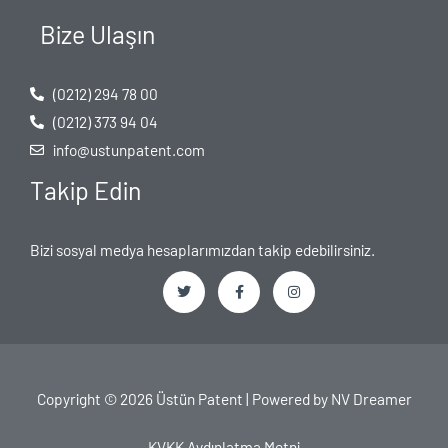
Bize Ulaşın
(0212) 294 78 00
(0212) 373 94 04
info@ustunpatent.com
Takip Edin
Bizi sosyal medya hesaplarımızdan takip edebilirsiniz.
T
F
I
w
a
n
i
c
s
t
e
t
t
b
a
e
o
g
Copyright © 2026 Üstün Patent | Powered by
NV Dreamer
r
o
r
k
a
-
m
f
KVKK Aydınlatma Metni