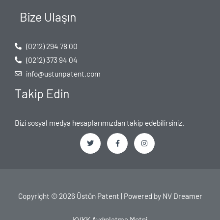
Bize Ulaşın
(0212) 294 78 00
(0212) 373 94 04
info@ustunpatent.com
Takip Edin
Bizi sosyal medya hesaplarımızdan takip edebilirsiniz.
T
F
I
w
a
n
i
c
s
t
e
t
t
b
a
e
o
g
Copyright © 2026 Üstün Patent | Powered by
NV Dreamer
r
o
r
k
a
-
m
f
KVKK Aydınlatma Metni