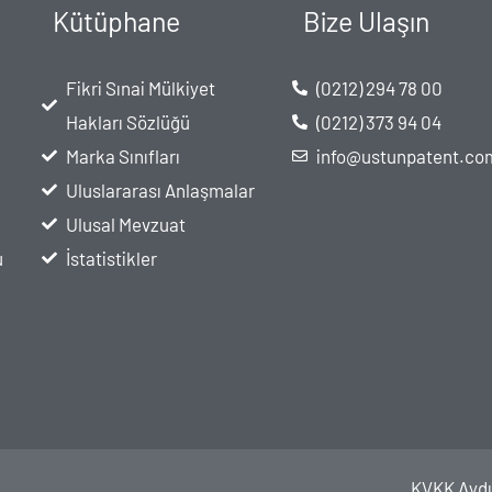
Kütüphane
Bize Ulaşın
Fikri Sınai Mülkiyet
(0212) 294 78 00
Hakları Sözlüğü
(0212) 373 94 04
Marka Sınıfları
info@ustunpatent.co
Uluslararası Anlaşmalar
Ulusal Mevzuat
u
İstatistikler
KVKK Aydı