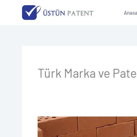
İçeriğe
Anasa
atla
Türk Marka ve Pat
Gençler
Bu