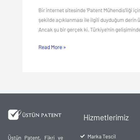
Bir internet sitesinde ‘Patent Mühendis’liği 
şekilde açıklanması ile ilgili duyduğum deri
Ancak şu bir gerçek ki, Türkiye’nin gelişimin
Read More »
Hizmetlerimiz
Marka Tescil
Üstün Patent, Fikri ve