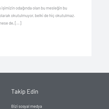
n işimizin odağında olan bu mesleğin bu
olarak okutulmuyor, belki de hiç okutulmaz.
lmese de, […]
Takip Edin
Bizi sosyal medya