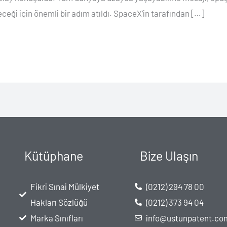
leceği için önemli bir adım atıldı. SpaceX’in tarafından […]
Kütüphane
Bize Ulaşın
Fikri Sınai Mülkiyet
(0212) 294 78 00
Hakları Sözlüğü
(0212) 373 94 04
Marka Sınıfları
info@ustunpatent.co