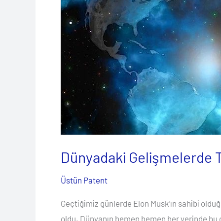
Türkiye
Fotoğrafı
Dünyadaki Gelişmelerde T
Üstün Patent
Geçtiğimiz günlerde Elon Musk’ın sahibi olduğ
oldu. Dünyanın hemen hemen her yerinde bu o