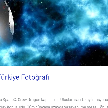
ürkiye Fotoğrafı
u SpaceX, Crew Dragon kapsülü ile Uluslararası Uzay İstasyonu’n
lay konuşuldu. Tüm dünyaya uzayda yaşayabilme mesajı, öpüşüp 