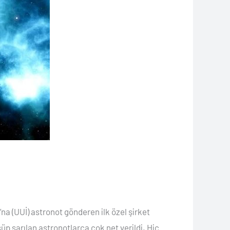
a (UUİ) astronot gönderen ilk özel şirket
sarılan astronotlarca çok net verildi. Hiç