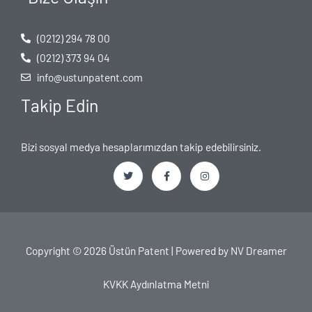
(0212) 294 78 00
(0212) 373 94 04
info@ustunpatent.com
Takip Edin
Bizi sosyal medya hesaplarımızdan takip edebilirsiniz.
T
F
I
w
a
n
i
c
s
t
e
t
t
b
a
e
o
g
Copyright © 2026 Üstün Patent | Powered by
NV Dreamer
r
o
r
k
a
-
m
f
KVKK Aydınlatma Metni