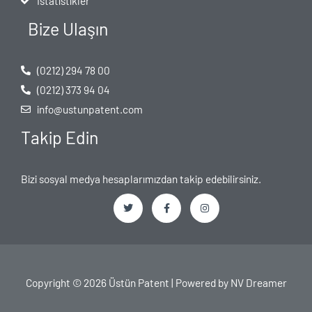
İstatistikler
Bize Ulaşın
(0212) 294 78 00
(0212) 373 94 04
info@ustunpatent.com
Takip Edin
Bizi sosyal medya hesaplarımızdan takip edebilirsiniz.
T
F
I
w
a
n
i
c
s
t
e
t
t
b
a
e
o
g
Copyright © 2026 Üstün Patent | Powered by
NV Dreamer
r
o
r
k
a
-
m