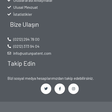
Uluslararası Anlaşmalar
Ulusal Mevzuat
İstatistikler
Bize Ulaşın
(0212) 294 78 00
(0212) 373 94 04
info@ustunpatent.com
Takip Edin
Bizi sosyal medya hesaplarımızdan takip edebilirsiniz.
T
F
I
w
a
n
i
c
s
t
e
t
t
b
a