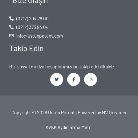
Bize Ulaşın
(0212) 294 78 00
(0212) 373 94 04
info@ustunpatent.com
Takip Edin
Bizi sosyal medya hesaplarımızdan takip edebilirsiniz.
T
F
I
w
a
n
i
c
s
t
e
t
t
b
a
e
o
g
Copyright © 2026 Üstün Patent | Powered by
NV Dreamer
r
o
r
k
a
-
m
f
KVKK Aydınlatma Metni