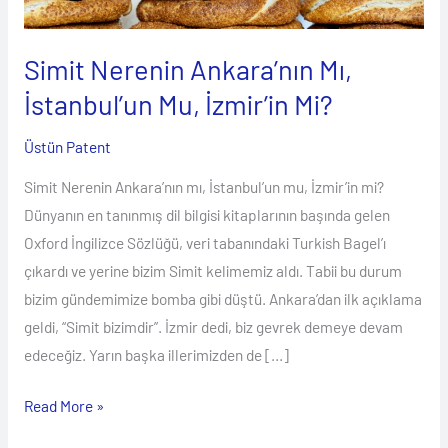
Mu,
İzmir’in
Simit Nerenin Ankara’nın Mı,
Mi?
İstanbul’un Mu, İzmir’in Mi?
Üstün Patent
Simit Nerenin Ankara’nın mı, İstanbul’un mu, İzmir’in mi?
Dünyanın en tanınmış dil bilgisi kitaplarının başında gelen
Oxford İngilizce Sözlüğü, veri tabanındaki Turkish Bagel’ı
çıkardı ve yerine bizim Simit kelimemiz aldı. Tabii bu durum
bizim gündemimize bomba gibi düştü. Ankara’dan ilk açıklama
geldi, “Simit bizimdir”. İzmir dedi, biz gevrek demeye devam
edeceğiz. Yarın başka illerimizden de […]
Read More »