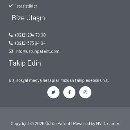
İstatistikler
Bize Ulaşın
(0212) 294 78 00
(0212) 373 94 04
info@ustunpatent.com
Takip Edin
Bizi sosyal medya hesaplarımızdan takip edebilirsiniz.
T
F
I
w
a
n
i
c
s
t
e
t
t
b
a
e
o
g
Copyright © 2026 Üstün Patent | Powered by
NV Dreamer
r
o
r
k
a