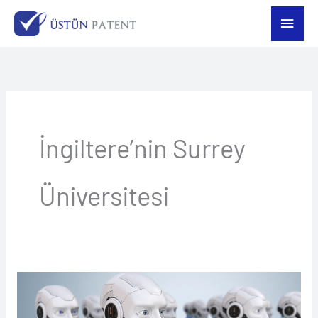
İçeriğe
Ana
atla
men
İngiltere’nin Surrey
Üniversitesi
İngiltere’den
Bana