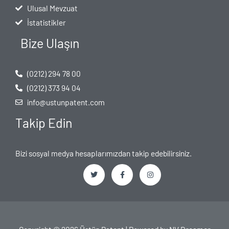
Ulusal Mevzuat
İstatistikler
Bize Ulaşın
(0212) 294 78 00
(0212) 373 94 04
info@ustunpatent.com
Takip Edin
Bizi sosyal medya hesaplarımızdan takip edebilirsiniz.
T
F
I
w
a
n
i
c
s
t
e
t
t
b
a
e
o
g