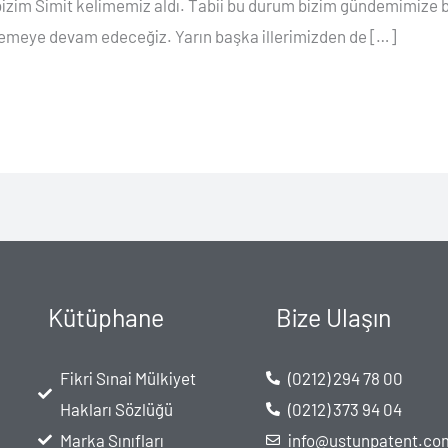
 bizim Simit kelimemiz aldı. Tabii bu durum bizim gündemimize 
ek demeye devam edeceğiz. Yarın başka illerimizden de […]
Kütüphane
Bize Ulaşın
Fikri Sınai Mülkiyet
(0212) 294 78 00
Hakları Sözlüğü
(0212) 373 94 04
Marka Sınıfları
info@ustunpatent.co