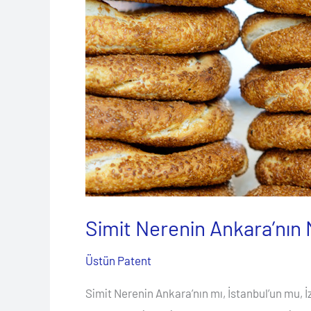
Ankara’nın
Mı,
İstanbul’un
Mu,
İzmir’in
Mi?
Simit Nerenin Ankara’nın M
Üstün Patent
Simit Nerenin Ankara’nın mı, İstanbul’un mu, İz