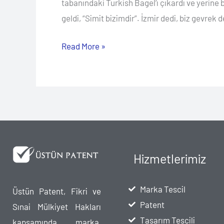
tabanındaki Turkish Bagel’ı çıkardı ve yerine
geldi, “Simit bizimdir”. İzmir dedi, biz gevr
Read More »
Hizmetlerimiz
Marka Tescil
Üstün Patent, Fikri ve
Patent
Sınai Mülkiyet Hakları
Tasarım Tescili
kapsamında, marka,