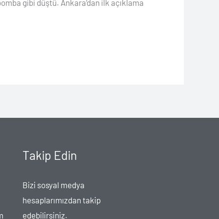
bomba gibi düştü. Ankara’dan ilk açıklama
Takip Edin
Bizi sosyal medya
hesaplarımızdan takip
m
edebilirsiniz.