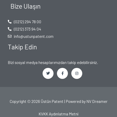
Bize Ulaşın
(0212) 294 78 00
(0212) 373 94 04
info@ustunpatent.com
Takip Edin
Bizi sosyal medya hesaplarımızdan takip edebilirsiniz.
T
F
I
w
a
n
i
c
s
t
e
t
t
b
a
e
o
g
Copyright © 2026 Üstün Patent | Powered by
NV Dreamer
r
o
r
k
a
-
m
f
KVKK Aydınlatma Metni