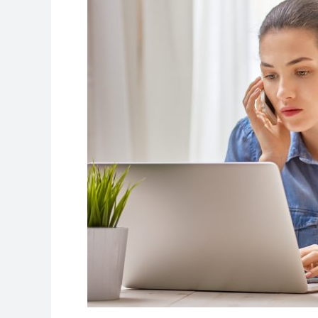
Yaparım
Kariyer
De
Dediler
Tarihe
Yön
Verdiler!