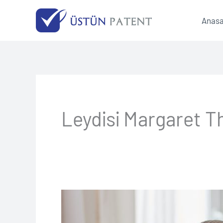
İçeriğe
Anasa
atla
Leydisi Margaret T
Çocuk
Da