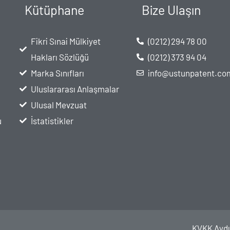
Kütüphane
Bize Ulaşın
Fikri Sınai Mülkiyet
(0212) 294 78 00
Hakları Sözlüğü
(0212) 373 94 04
Marka Sınıfları
info@ustunpatent.co
Uluslararası Anlaşmalar
Ulusal Mevzuat
u
İstatistikler
KVKK Aydı