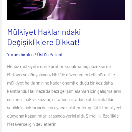
Dikkat!
Mülkiyet Haklarındaki
Değişikliklere Dikkat!
Yorum bırakın
/
Üstün Patent
Henüz mülkiyete dair kurallar konulmamış gözükse de
Metaverse dünyasında, NFT’de düzenlenen telif süreci ile
mülkiyet haklarının ne kadar önemli olduğu bir kez daha
kanıtlandı. Hali hazırda bazı gelişim alanları için çalışmaların
sürmesi, haksız kazanç ortamını ortadan kaldırarak fikir
sahibinin haklarını da koruyacak sistemler geliştirilmesi yeni
dünyanın kazanımları arasında yerini aldı. Şimdilik, özellikle
Metaverse için devletlerin