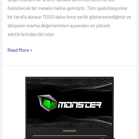
övünülecek bir mesele haline gelmiştir. Tüm spekülasyonlar
bir tarafa dursun TOGG daha önce varlık gösteremediğimiz ve
dünyanın marka değerlemeleri açısından en yüksek
sektörlerinden biri olan
Read More »
Monster
Notebook’
Devri
Kapandı!