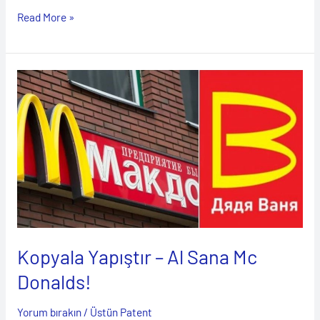
Read More »
Kopyala
Yapıştır
–
Al
Sana
Mc
Donalds!
Kopyala Yapıştır – Al Sana Mc
Donalds!
Yorum bırakın
/
Üstün Patent