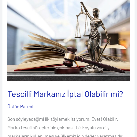
Tescilli
Markanız
İptal
Olabilir
mi?
Tescilli Markanız İptal Olabilir mi?
Üstün Patent
Son söyleyeceğimi ilk söylemek istiyorum. Evet! Olabilir.
Marka tescil süreçlerinin çok basit bir koşulu vardır,
markaların kullanılması ve ülkemiz için değer yaratmasıdır.