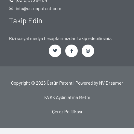
info@ustunpatent.com
Takip Edin
Bizi sosyal medya hesaplarımızdan takip edebilirsiniz.
T
F
I
w
a
n
i
c
s
t
e
t
t
b
a
e
o
g
Copyright © 2026 Üstün Patent | Powered by
NV Dreamer
r
o
r
k
a
-
m
f
KVKK Aydınlatma Metni
Çerez Politikası