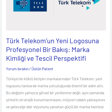
Profesyonel
Bir
Bakış:
Marka
Kimliği
Türk Telekom’un Yeni Logosuna
ve
Profesyonel Bir Bakış: Marka
Tescil
Perspektifi
Kimliği ve Tescil Perspektifi
Yorum bırakın
/
Üstün Patent
Türkiye’nin köklü iletişim markalarından Türk Telekom, yeni
logosunu tanıtarak marka yolculuğunda önemli bir adım attı.
Bu değişim yalnızca görsel bir yenilenme değil; aynı zamanda
şirketin stratejik konumlanmasını, müşteri odaklı yaklaşımını
ve geleceğe dair vizyonunu yansıtan güçlü bir marka hamlesi