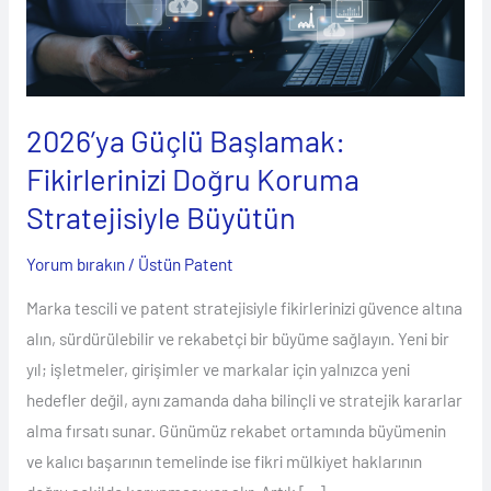
Koruma
Stratejisiyle
Büyütün
2026’ya Güçlü Başlamak:
Fikirlerinizi Doğru Koruma
Stratejisiyle Büyütün
Yorum bırakın
/
Üstün Patent
Marka tescili ve patent stratejisiyle fikirlerinizi güvence altına
alın, sürdürülebilir ve rekabetçi bir büyüme sağlayın. Yeni bir
yıl; işletmeler, girişimler ve markalar için yalnızca yeni
hedefler değil, aynı zamanda daha bilinçli ve stratejik kararlar
alma fırsatı sunar. Günümüz rekabet ortamında büyümenin
ve kalıcı başarının temelinde ise fikri mülkiyet haklarının