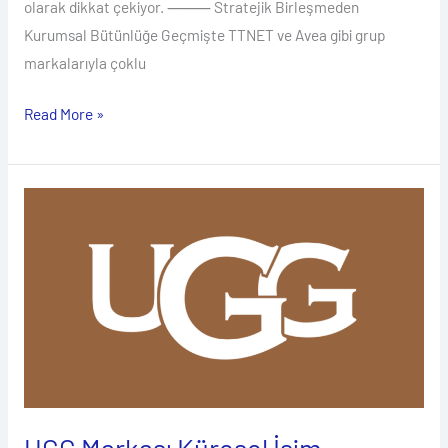
olarak dikkat çekiyor. ⸻ Stratejik Birleşmeden
Kurumsal Bütünlüğe Geçmişte TTNET ve Avea gibi grup
markalarıyla çoklu
Read More »
UGG
Markası
Küresel
İsim
Haklarını
Kaybetti:
Marka
Tescilinin
Stratejik