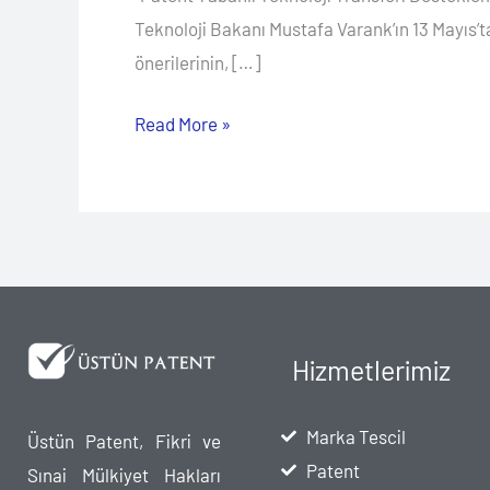
Teknoloji Bakanı Mustafa Varank’ın 13 Mayıs’t
önerilerinin, […]
Read More »
Hizmetlerimiz
Marka Tescil
Üstün Patent, Fikri ve
Patent
Sınai Mülkiyet Hakları