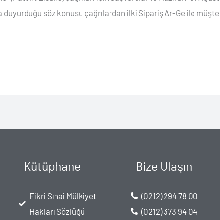
a duyurduğu söz konusu çağrılardan ilki Sipariş Ar-Ge ile müşt
Kütüphane
Bize Ulaşın
Fikri Sınai Mülkiyet
(0212) 294 78 00
Hakları Sözlüğü
(0212) 373 94 04