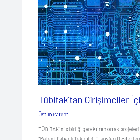
İçin
Beklenen
Haber
Geldi
Tübitak’tan Girişimciler İ
Üstün Patent
TÜBİTAK’ın iş birliği gerektiren ortak projele
“Patent Tabanlı Teknoloji Transferi Destekleme