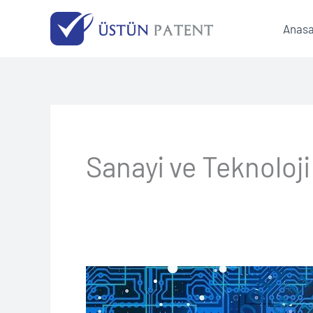
İçeriğe
Anasa
atla
Sanayi ve Teknoloji
Tübitak’tan
Girişimciler