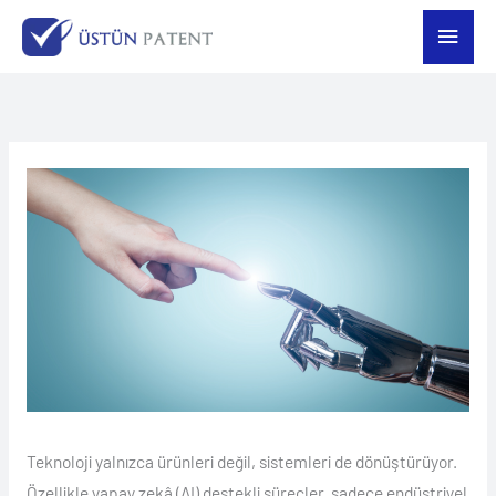
İçeriğe
Ana
atla
men
Teknoloji yalnızca ürünleri değil, sistemleri de dönüştürüyor.
Özellikle yapay zekâ (AI) destekli süreçler, sadece endüstriyel