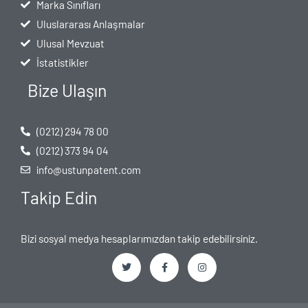
Marka Sınıfları
Uluslararası Anlaşmalar
Ulusal Mevzuat
İstatistikler
Bize Ulaşın
(0212) 294 78 00
(0212) 373 94 04
info@ustunpatent.com
Takip Edin
Bizi sosyal medya hesaplarımızdan takip edebilirsiniz.
T
F
I
w
a
n
i
c
s