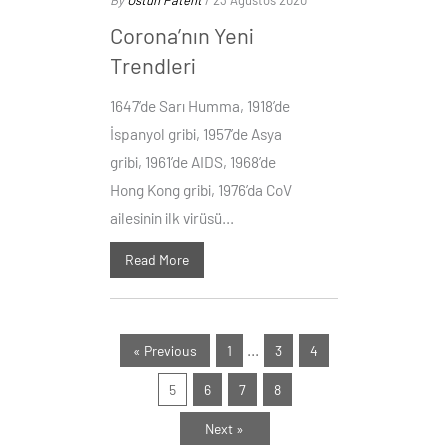
By
Üstün Patent
/ 23 Ağustos 2020
Corona’nın Yeni
Trendleri
1647’de Sarı Humma, 1918’de
İspanyol gribi, 1957’de Asya
gribi, 1961’de AIDS, 1968’de
Hong Kong gribi, 1976’da CoV
ailesinin ilk virüsü...
Read More
…
« Previous
1
3
4
5
6
7
8
Next »