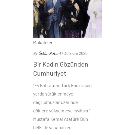
Makaleler
By
Üstün Patent
/ 30 Ekim 2020
Bir Kadın Gözünden
Cumhuriyet
"Ey kahraman Türk kadını, sen
yerde sürüklenmeye
değil,omuzlar üzerinde
göklere yükselmeye layıksın."
Mustafa Kemal Atatürk Dün
belki de yaşanan en...