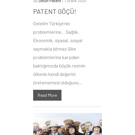
By
Üstün Patent
/ 7 Aralık 2020
PATENT GÖÇÜ!
Gelelim Türkiye’nin
problemlerine… Sağlık,
Ekonomik, siyasal, sosyal
saymakla bitmez ülke
problemlerine karşıdan
baktığımızda büyük resmin
ülkenin kendi değerini
üretememesi olduğunu...
Read More