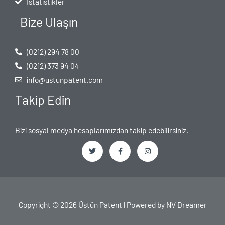
İstatistikler
Bize Ulaşın
(0212) 294 78 00
(0212) 373 94 04
info@ustunpatent.com
Takip Edin
Bizi sosyal medya hesaplarımızdan takip edebilirsiniz.
T
F
I
w
a
n
i
c
s
t
e
t
t
b
a
e
o
g
Copyright © 2026 Üstün Patent | Powered by
NV Dreamer
r
o
r
k
a
-
m