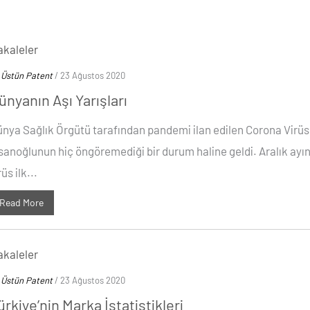
kaleler
y
Üstün Patent
/ 23 Ağustos 2020
ünyanın Aşı Yarışları
nya Sağlık Örgütü tarafından pandemi ilan edilen Corona Virü
sanoğlunun hiç öngöremediği bir durum haline geldi. Aralık ayı
rüs ilk...
Read More
kaleler
y
Üstün Patent
/ 23 Ağustos 2020
ürkiye’nin Marka İstatistikleri