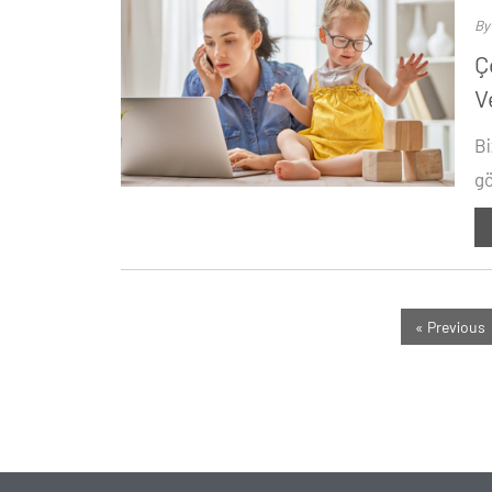
B
Ç
V
Bi
gö
« Previous