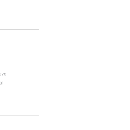
eve
il