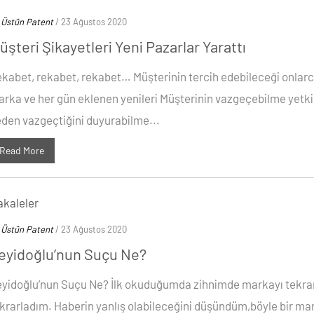
y
Üstün Patent
/ 23 Ağustos 2020
üşteri Şikayetleri Yeni Pazarlar Yarattı
kabet, rekabet, rekabet… Müşterinin tercih edebileceği onlar
rka ve her gün eklenen yenileri Müşterinin vazgeçebilme yetki
den vazgeçtiğini duyurabilme...
Read More
kaleler
y
Üstün Patent
/ 23 Ağustos 2020
eyidoğlu’nun Suçu Ne?
yidoğlu’nun Suçu Ne? İlk okuduğumda zihnimde markayı tekrar
krarladım. Haberin yanlış olabileceğini düşündüm,böyle bir ma