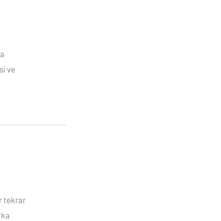
ca
si ve
 tekrar
rka