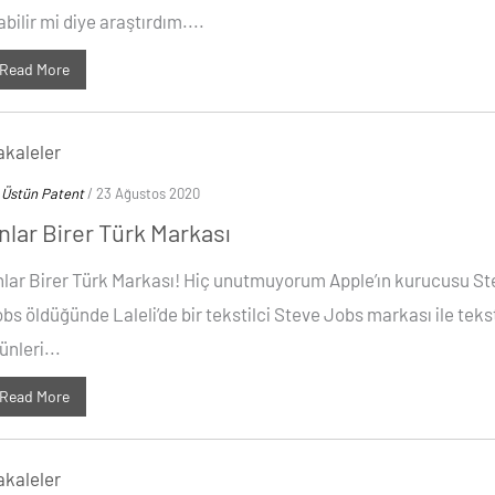
abilir mi diye araştırdım....
Read More
kaleler
y
Üstün Patent
/ 23 Ağustos 2020
nlar Birer Türk Markası
lar Birer Türk Markası! Hiç unutmuyorum Apple’ın kurucusu St
bs öldüğünde Laleli’de bir tekstilci Steve Jobs markası ile tekst
ünleri...
Read More
kaleler