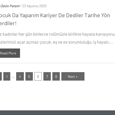
y
Üstün Patent
/ 23 Ağustos 2020
ocuk Da Yaparım Kariyer De Dediler Tarihe Yön
erdiler!
z kadınlar her gün binlerce rolümüzle birlikte hayata karışıyor
zlerimizi açar açmaz çocuk, eş ve ev sorumluluğu, iş hayatı,...
Read More
…
1
4
5
6
7
8
Next »