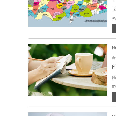
Tü
aç
Ma
B
M
Ma
ay