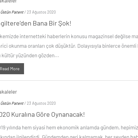
kaleler
y
Üstün Patent
/ 23 Ağustos 2020
ngiltere’den Bana Bir Şok!
kemizde internetteki haberlerin konusu magazinsel değilse m
rici okunma oranları çok düşüktür. Dolayısıyla binlerce önemli
 kültür yüzünden gözden...
Read More
kaleler
y
Üstün Patent
/ 23 Ağustos 2020
020 Kuralına Göre Oynanacak!
19 yılında hem siyasi hem ekonomik anlamda gündem, hepimiz
kından ilgilendirdi. Gündemden geri kalmamak, her şeyden ha