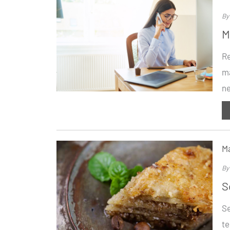
B
M
Re
ma
ne
Ma
B
S
Se
te