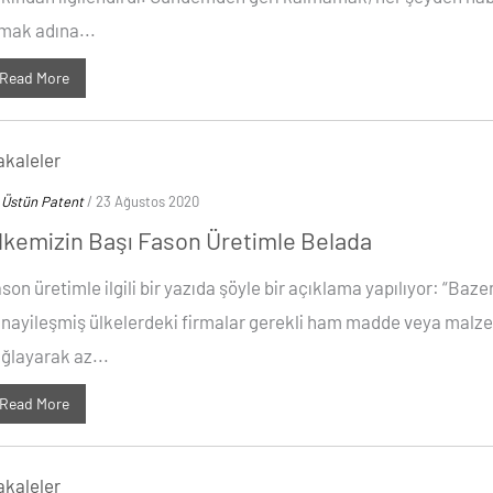
mak adına...
Read More
kaleler
y
Üstün Patent
/ 23 Ağustos 2020
lkemizin Başı Fason Üretimle Belada
son üretimle ilgili bir yazıda şöyle bir açıklama yapılıyor: “Baze
nayileşmiş ülkelerdeki firmalar gerekli ham madde veya malz
ğlayarak az...
Read More
kaleler