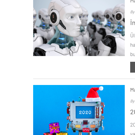
Ma
B
İ
Ül
ha
bu
Ma
B
2
20
ya