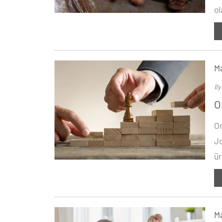
ol
Ma
B
O
On
Jo
ür
Ma