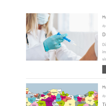
Ma
B
D
Dü
in
vi
Ma
B
T