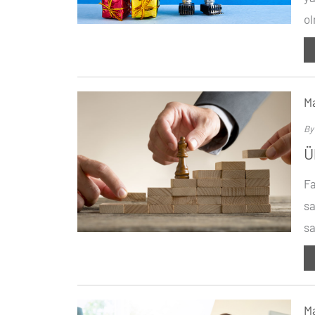
ol
Ma
B
Ü
Fa
sa
sa
Ma