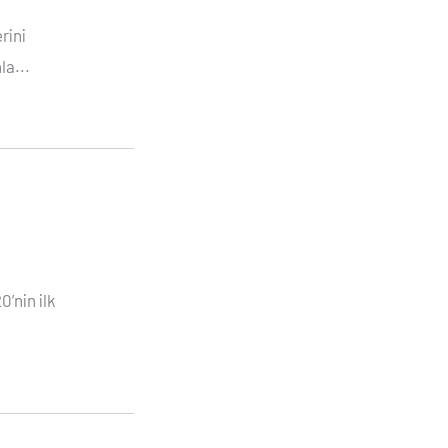
rini
la...
0’nin ilk